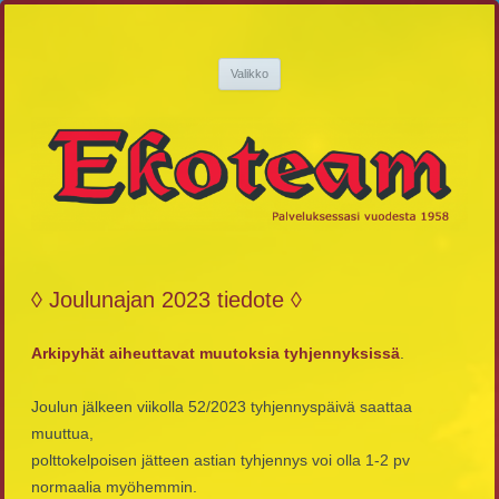
Siirry
sisältöön
Ekoteam
Palveluksessasi vuodesta 1958
Valikko
◊ Joulunajan 2023 tiedote ◊
Arkipyhät aiheuttavat muutoksia tyhjennyksissä
.
Joulun jälkeen viikolla 52/2023 tyhjennyspäivä saattaa
muuttua,
polttokelpoisen jätteen astian tyhjennys voi olla 1-2 pv
normaalia myöhemmin.