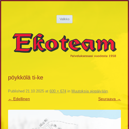
Siirry
sisältöön
Ekoteam
Palveluksessasi vuodesta 1958
Valikko
pöykkölä ti-ke
Published
21.10.2025
at
600 × 674
in
Muutoksia ajopäivään
.
← Edellinen
Seuraava →