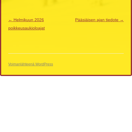
Artikkelien
←
Helmikuun 2026
Pääsiäisen ajan tiedote
→
selaus
poikkeusaukioloajat
Voimanlähteenä WordPress