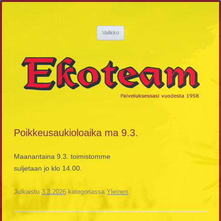
Siirry
sisältöön
Ekoteam
Palveluksessasi vuodesta 1958
Valikko
Poikkeusaukioloaika ma 9.3.
Maanantaina 9.3. toimistomme
suljetaan jo klo 14.00.
Julkaistu
3.3.2026
kategoriassa
Yleinen
.