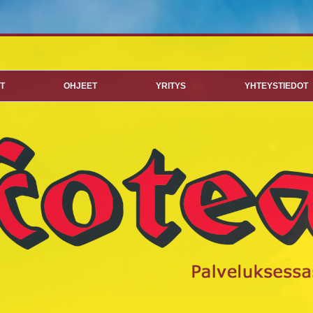
T
OHJEET
YRITYS
YHTEYSTIEDOT
ÄTEASTIAT
AIHTOLAVAT
AKEIDEN KERÄYS
T YRITYKSILLE JA
ISHALLINNOLLE