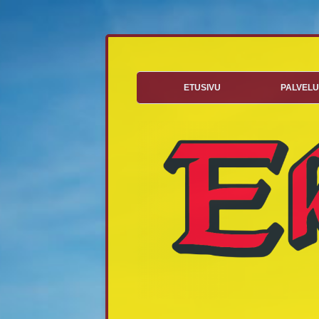
Siirry
sisältöön
Palveluksessasi vuodesta 1958
Ekoteam
ETUSIVU
PALVELU
J
V
HYÖTYJ
PALVELU
JULK