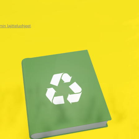
in lajitteluohjeet
.